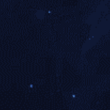
专为体育爱好者打造的移动应用平台，整合hth官方
据、智能追踪、个性推送等功能，操作流畅，体
支持
iOS / Android / Web
多平台同步，具备日
藏等人性化设置。精准呈现比赛进程，提升数据
官方正版渠道 · 安全可靠
实时数据更新 · 快速加载体验
多重加密机制 · 信息私密保护
多端无缝衔接 · 随时查看赛事
高清视频专区 · 畅享沉浸式观赛
立即下载 App
网页版入口