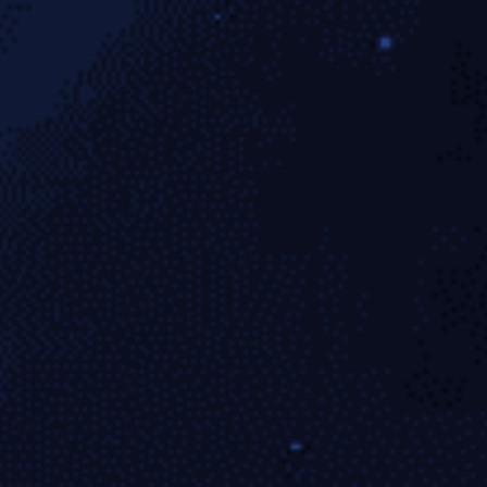
4.9 / 5.0
已突破
2,000,000+
下载量
网页版-hth(中国)赛事数
验全面。
夜模式、语言自定义、赛事收
可读性与观赛效率。