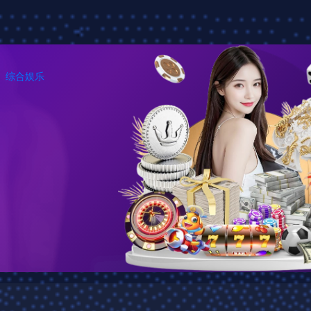
App下载
公司介绍
体育头条
入口
APP与网页版入口｜畅享全
全面覆盖足球、篮球、电竞等项目的赛事资讯与数据
比赛，聚焦热门体育内容， 助您轻松获取赛事动态
手机App
网页版