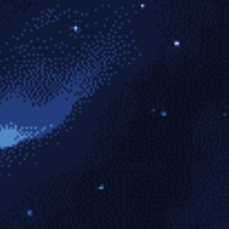
05.
平台客
们都将
06.
平台提
一个公
hth体育官网登录入口 A
全场景·全功能·全终端