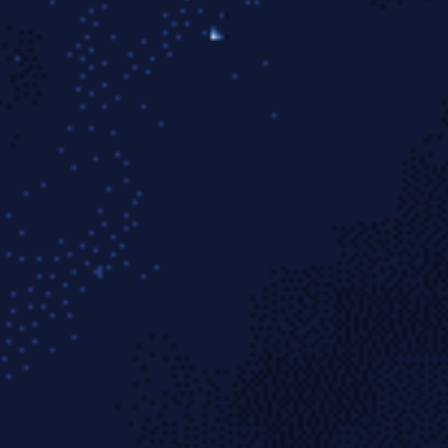
数据分析
整合球员数据、赛事统计与历史对阵记录，hth官
方网页版-hth(中国) 助您掌握全面信息，精准了
解赛况。