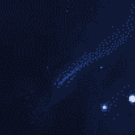
电竞直播
涵盖 LOL、CS:GO、DOTA2 等热门电竞赛事
页，满足不同电竞观众需求。
针对用户在使用 
理、
01.
01. 平台是否合法？
02. 如何创建账户？
是的，