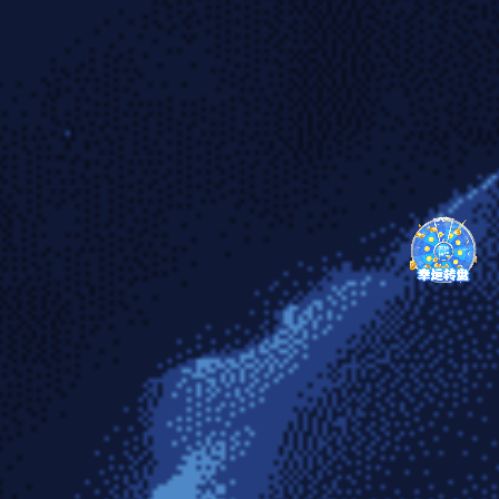
采访、球星特辑、战术分析等多元内容，打造沉浸
细说明，包括账户管
容。
规与行业标准，所有内容与服务均通过安全审核，确保